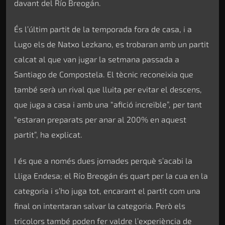
davant del Río Breogán.
És l’últim partit de la temporada fora de casa, i a
Lugo els de Natxo Lezkano, es trobaran amb un partit
calcat al que van jugar la setmana passada a
Santiago de Compostela. El tècnic reconeixia que
també serà un rival que lluita per evitar el descens,
que juga a casa i amb una “afició increïble”, per tant
“estaran preparats per anar al 200% en aquest
partit”, ha explicat.
I és que a només dues jornades perquè s’acabi la
Lliga Endesa; el Río Breogán és quart per la cua en la
categoria i s’ho juga tot, encarant el partit com una
final on intentaran salvar la categoria. Però els
tricolors també poden fer valdre l’experiència de