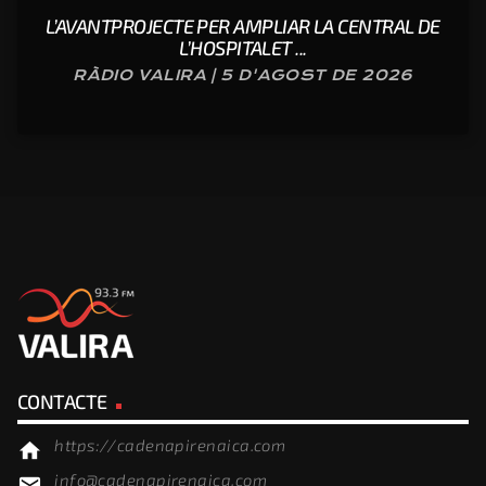
L’AVANTPROJECTE PER AMPLIAR LA CENTRAL DE
L’HOSPITALET ...
RÀDIO VALIRA | 5 D'AGOST DE 2026
CONTACTE
https://cadenapirenaica.com
home
info@cadenapirenaica.com
email