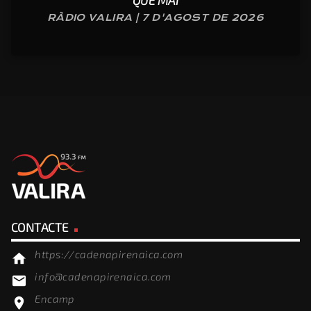
QUE MAI
RÀDIO VALIRA | 7 D'AGOST DE 2026
CONTACTE
https://cadenapirenaica.com
home
info@cadenapirenaica.com
email
Encamp
location_on