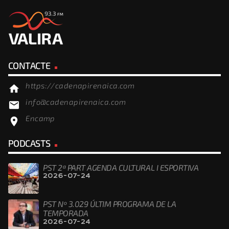
CONTACTE
https://cadenapirenaica.com
home
info@cadenapirenaica.com
email
Encamp
location_on
PODCASTS
PST 2ª PART AGENDA CULTURAL I ESPORTIVA
2026-07-24
PST Nº 3.029 ÚLTIM PROGRAMA DE LA
TEMPORADA
2026-07-24