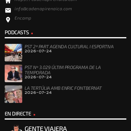
home
info@cadenapirenaica.com
email
Encamp
location_on
PODCASTS
PST 2ª PART AGENDA CULTURAL I ESPORTIVA
2026-07-24
PST Nº 3.029 ÚLTIM PROGRAMA DE LA
TEMPORADA
2026-07-24
LA TERTÚLIA AMB ENRIC FONTBERNAT
2026-07-24
EN DIRECTE
GENTE VIAJERA