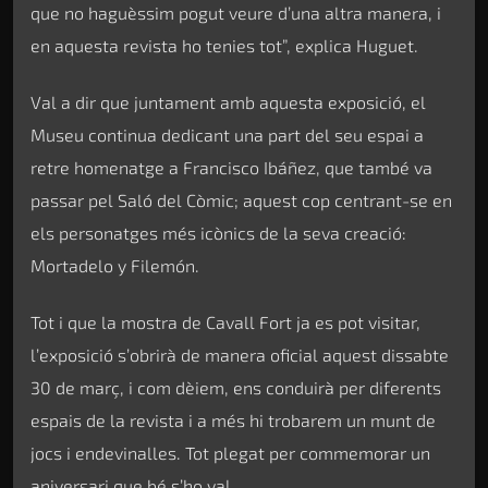
que no haguèssim pogut veure d’una altra manera, i
en aquesta revista ho tenies tot”, explica Huguet.
Val a dir que juntament amb aquesta exposició, el
Museu continua dedicant una part del seu espai a
retre homenatge a Francisco Ibáñez, que també va
passar pel Saló del Còmic; aquest cop centrant-se en
els personatges més icònics de la seva creació:
Mortadelo y Filemón.
Tot i que la mostra de Cavall Fort ja es pot visitar,
l’exposició s’obrirà de manera oficial aquest dissabte
30 de març, i com dèiem, ens conduirà per diferents
espais de la revista i a més hi trobarem un munt de
jocs i endevinalles. Tot plegat per commemorar un
aniversari que bé s’ho val.