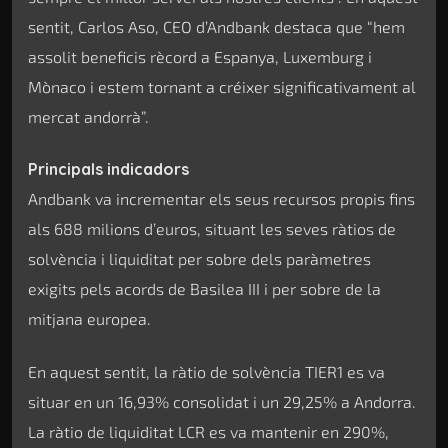
sentit, Carlos Aso, CEO d’Andbank destaca que “hem
assolit beneficis rècord a Espanya, Luxemburg i
Mònaco i estem tornant a créixer significativament al
mercat andorrà”.
Principals indicadors
Andbank va incrementar els seus recursos propis fins
als 688 milions d’euros, situant les seves ràtios de
solvència i liquiditat per sobre dels paràmetres
exigits pels acords de Basilea III i per sobre de la
mitjana europea.
En aquest sentit, la ràtio de solvència TIER1 es va
situar en un 16,93% consolidat i un 29,25% a Andorra.
La ràtio de liquiditat LCR es va mantenir en 290%,