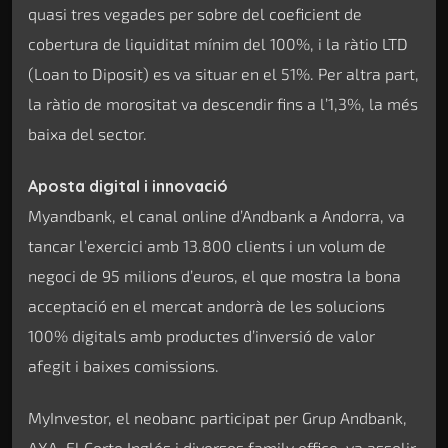
quasi tres vegades per sobre del coeficient de
cobertura de liquiditat mínim del 100%, i la ràtio LTD
(Loan to Diposit) es va situar en el 51%. Per altra part,
la ràtio de morositat va descendir fins a l’1,3%, la més
baixa del sector.
Aposta digital i innovació
Myandbank, el canal online d’Andbank a Andorra, va
tancar l’exercici amb 13.800 clients i un volum de
negoci de 95 milions d’euros, el que mostra la bona
acceptació en el mercat andorrà de les solucions
100% digitals amb productes d’inversió de valor
afegit i baixes comissions.
MyInvestor, el neobanc participat per Grup Andbank,
AXA, El Corte Inglés i diversos family office, va assolir