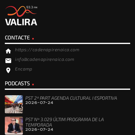
CONTACTE
https://cadenapirenaica.com
home
info@cadenapirenaica.com
email
Encamp
location_on
PODCASTS
PST 2ª PART AGENDA CULTURAL I ESPORTIVA
2026-07-24
PST Nº 3.029 ÚLTIM PROGRAMA DE LA
TEMPORADA
2026-07-24