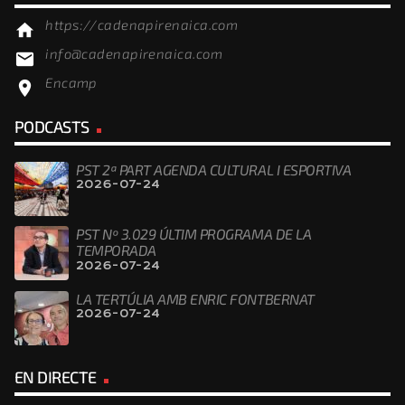
https://cadenapirenaica.com
home
info@cadenapirenaica.com
email
Encamp
location_on
PODCASTS
PST 2ª PART AGENDA CULTURAL I ESPORTIVA
2026-07-24
PST Nº 3.029 ÚLTIM PROGRAMA DE LA
TEMPORADA
2026-07-24
LA TERTÚLIA AMB ENRIC FONTBERNAT
2026-07-24
EN DIRECTE