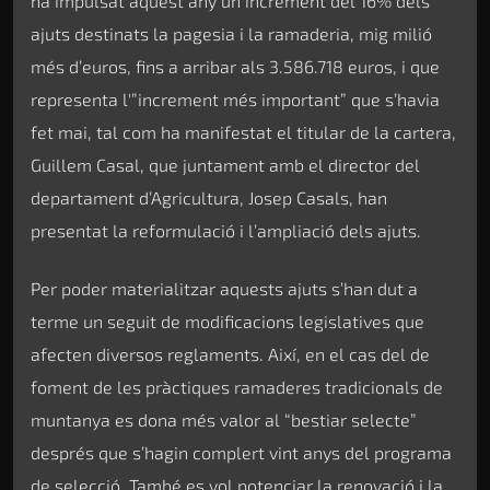
ha impulsat aquest any un increment del 16% dels
ajuts destinats la pagesia i la ramaderia, mig milió
més d’euros, fins a arribar als 3.586.718 euros, i que
representa l'”increment més important” que s’havia
fet mai, tal com ha manifestat el titular de la cartera,
Guillem Casal, que juntament amb el director del
departament d’Agricultura, Josep Casals, han
presentat la reformulació i l’ampliació dels ajuts.
Per poder materialitzar aquests ajuts s’han dut a
terme un seguit de modificacions legislatives que
afecten diversos reglaments. Així, en el cas del de
foment de les pràctiques ramaderes tradicionals de
muntanya es dona més valor al “bestiar selecte”
després que s’hagin complert vint anys del programa
de selecció. També es vol potenciar la renovació i la