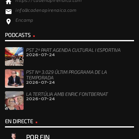
home
info@cadenapirenaica.com
email
Encamp
location_on
PODCASTS
PST 2ª PART AGENDA CULTURAL I ESPORTIVA
2026-07-24
PST Nº 3.029 ÚLTIM PROGRAMA DE LA
TEMPORADA
2026-07-24
LA TERTÚLIA AMB ENRIC FONTBERNAT
2026-07-24
EN DIRECTE
POR FIN