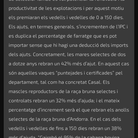
productivitat de les explotacions i per aquest motiu
els premiaran els vedells i vedelles de 0 a 150 dies.
Els ajuts, en termes generals, s’incrementen de l’IPC i
es duplica el percentatge de farratge que es pot
importar sense que hi hagi una deducció dels imports
dels ajuts. Concretament, les mares selectes de dos
a dotze anys rebran un 42% més d’ajut. En aquest cas
són aquelles vaques “puntejades i certificades” pel
departament, tal com ha concretat Casal. Els
mascles reproductors de la raça bruna selectes i
controlats rebran un 32% més d’ajuda; i el mateix
percentatge d’increment serà el que rebran els anolls
selectes de la raça bruna d’Andorra. En el cas dels
vedells i vedelles de fins a 150 dies rebran un 38%
més d’ajuda. “Gairebé el 95% de la cabana bovina