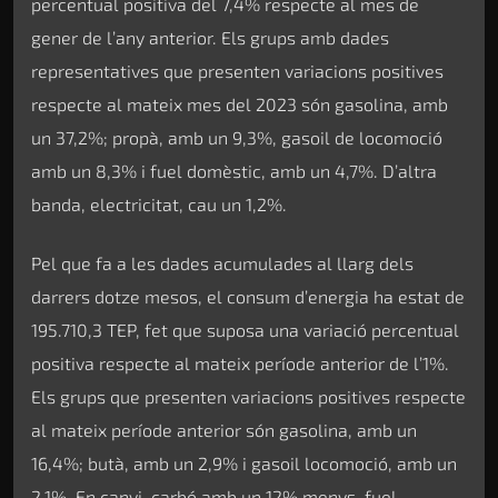
percentual positiva del 7,4% respecte al mes de
gener de l’any anterior. Els grups amb dades
representatives que presenten variacions positives
respecte al mateix mes del 2023 són gasolina, amb
un 37,2%; propà, amb un 9,3%, gasoil de locomoció
amb un 8,3% i fuel domèstic, amb un 4,7%. D’altra
banda, electricitat, cau un 1,2%.
Pel que fa a les dades acumulades al llarg dels
darrers dotze mesos, el consum d’energia ha estat de
195.710,3 TEP, fet que suposa una variació percentual
positiva respecte al mateix període anterior de l’1%.
Els grups que presenten variacions positives respecte
al mateix període anterior són gasolina, amb un
16,4%; butà, amb un 2,9% i gasoil locomoció, amb un
2,1%. En canvi, carbó amb un 12% menys, fuel