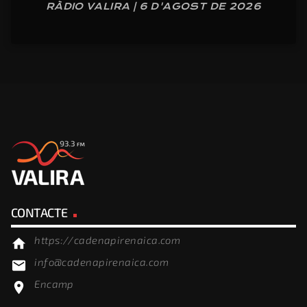
RÀDIO VALIRA | 6 D'AGOST DE 2026
CONTACTE
https://cadenapirenaica.com
home
info@cadenapirenaica.com
email
Encamp
location_on