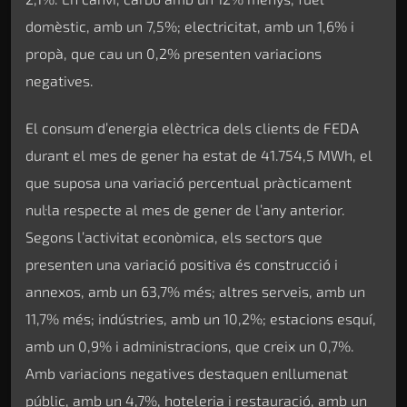
domèstic, amb un 7,5%; electricitat, amb un 1,6% i
propà, que cau un 0,2% presenten variacions
negatives.
El consum d’energia elèctrica dels clients de FEDA
durant el mes de gener ha estat de 41.754,5 MWh, el
que suposa una variació percentual pràcticament
nul·la respecte al mes de gener de l’any anterior.
Segons l’activitat econòmica, els sectors que
presenten una variació positiva és construcció i
annexos, amb un 63,7% més; altres serveis, amb un
11,7% més; indústries, amb un 10,2%; estacions esquí,
amb un 0,9% i administracions, que creix un 0,7%.
Amb variacions negatives destaquen enllumenat
públic, amb un 4,7%, hoteleria i restauració, amb un