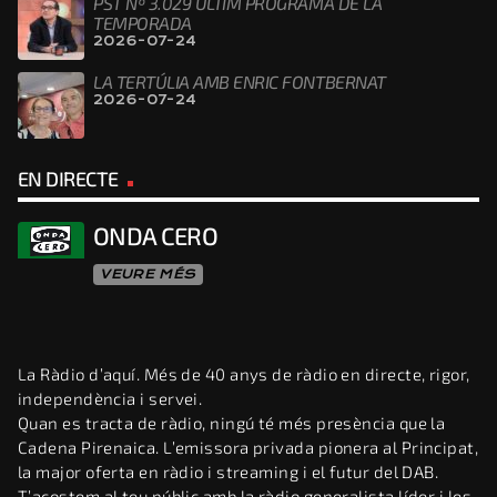
PST Nº 3.029 ÚLTIM PROGRAMA DE LA
TEMPORADA
2026-07-24
LA TERTÚLIA AMB ENRIC FONTBERNAT
2026-07-24
EN DIRECTE
ONDA CERO
VEURE MÉS
La Ràdio d’aquí. Més de 40 anys de ràdio en directe, rigor,
independència i servei.
Quan es tracta de ràdio, ningú té més presència que la
Cadena Pirenaica. L’emissora privada pionera al Principat,
la major oferta en ràdio i streaming i el futur del DAB.
T’acostem al teu públic amb la ràdio generalista líder i les