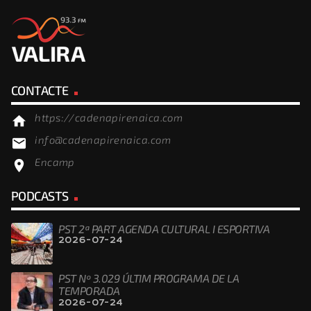
CONTACTE
https://cadenapirenaica.com
home
info@cadenapirenaica.com
email
Encamp
location_on
PODCASTS
PST 2ª PART AGENDA CULTURAL I ESPORTIVA
2026-07-24
PST Nº 3.029 ÚLTIM PROGRAMA DE LA
TEMPORADA
2026-07-24