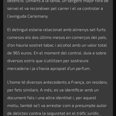
detenció. Dimarts a la tarda, un sergent major fora de
servei el va reconèixer pel carrer i el va controlar a
l’avinguda Carlemany.
El detingut estaria relacionat amb almenys set furts
comesos els dos últims mesos en comerços del país,
d’on hauria sostret tabac i alcohol amb un valor total
de 965 euros. En el moment del control, duia a sobre
diversos estris que s’utilitzen per sostreure
mercaderia i ja s’havia apropiat d’un perfum.
L’home té diversos antecedents a França, on resideix,
per fets similars. A més, es va identificar amb un
document fals i una altra identitat i, per aquest
motiu, també se’l va arrestar com a presumpte autor
de delictes contra la seguretat en el tràfic jurídic.