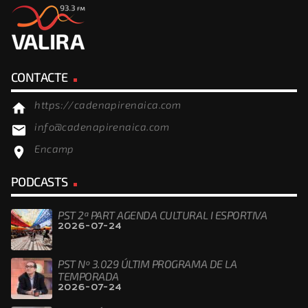
CONTACTE
https://cadenapirenaica.com
home
info@cadenapirenaica.com
email
Encamp
location_on
PODCASTS
PST 2ª PART AGENDA CULTURAL I ESPORTIVA
2026-07-24
PST Nº 3.029 ÚLTIM PROGRAMA DE LA
TEMPORADA
2026-07-24