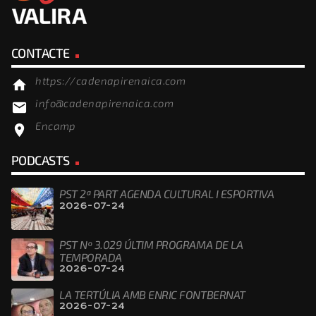
CONTACTE
https://cadenapirenaica.com
home
info@cadenapirenaica.com
email
Encamp
location_on
PODCASTS
PST 2ª PART AGENDA CULTURAL I ESPORTIVA
2026-07-24
PST Nº 3.029 ÚLTIM PROGRAMA DE LA
TEMPORADA
2026-07-24
LA TERTÚLIA AMB ENRIC FONTBERNAT
2026-07-24