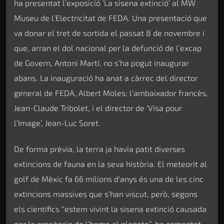
ha presentat l’exposició ‘La sisena extinció’ al MW
Museu de l’Electricitat de FEDA. Una presentació que
va donar el tret de sortida el passat 8 de novembre i
que, arran el dol nacional per la defunció de l’excap
de Govern, Antoni Martí, no s’ha pogut inaugurar
abans. La inauguració ha anat a càrrec del director
general de FEDA, Albert Moles; l’ambaixador francès,
Jean-Claude Tribolet, i el director de ‘Visa pour
l’Image’, Jean-Luc Soret.
De forma prèvia, la terra ja havia patit diverses
extincions de fauna en la seva història. El meteorit al
golf de Mèxic fa 66 milions d’anys és una de les cinc
extincions massives que s’han viscut, però, segons
els científics “estem vivint la sisena extinció causada
per la presència de l’home al planeta”, ha esmentat