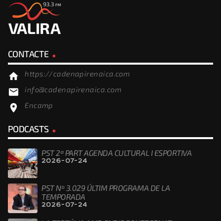
CONTACTE
https://cadenapirenaica.com
home
info@cadenapirenaica.com
email
Encamp
location_on
PODCASTS
PST 2ª PART AGENDA CULTURAL I ESPORTIVA
2026-07-24
PST Nº 3.029 ÚLTIM PROGRAMA DE LA
TEMPORADA
2026-07-24