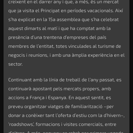
creixent en el darrer any i que, a més, és un mercat
que ja visita el Principat en períodes vacacionals. Així
s’ha explicat en la 15a assemblea que s’ha celebrat
aquest dimarts al matí i que ha comptat amb la
presència d’una trentena d’empreses del país
membres de l’entitat, totes vinculades al turisme de
negocis i reunions, i amb una àmplia experiència en el
sector.
Continuant amb la línia de treball de l’any passat, es
continuarà apostant pels mercats propers, amb
accions a França i Espanya. En aquest sentit, es
preveu organitzar viatges de familiarització –per
donar a conèixer tant l’oferta d’estiu com la d’hivern–,
‘roadshows’, formacions i visites comercials, entre
d’altres. A més, enguany es rebrà per primera vegada