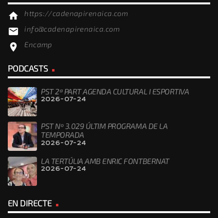
https://cadenapirenaica.com
home
info@cadenapirenaica.com
email
Encamp
location_on
PODCASTS
PST 2ª PART AGENDA CULTURAL I ESPORTIVA
2026-07-24
PST Nº 3.029 ÚLTIM PROGRAMA DE LA
TEMPORADA
2026-07-24
LA TERTÚLIA AMB ENRIC FONTBERNAT
2026-07-24
EN DIRECTE