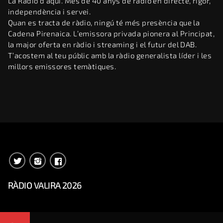
La Ràdio d’aquí. Més de 40 anys de ràdio en directe, rigor,
independència i servei.
Quan es tracta de ràdio, ningú té més presència que la
Cadena Pirenaica. L’emissora privada pionera al Principat,
la major oferta en ràdio i streaming i el futur del DAB.
T’acostem al teu públic amb la ràdio generalista líder i les
millors emissores temàtiques.
RÀDIO VALIRA 2026