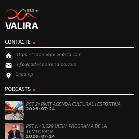
CONTACTE
https://cadenapirenaica.com
home
info@cadenapirenaica.com
email
Encamp
location_on
PODCASTS
PST 2ª PART AGENDA CULTURAL I ESPORTIVA
2026-07-24
PST Nº 3.029 ÚLTIM PROGRAMA DE LA
TEMPORADA
2026-07-24