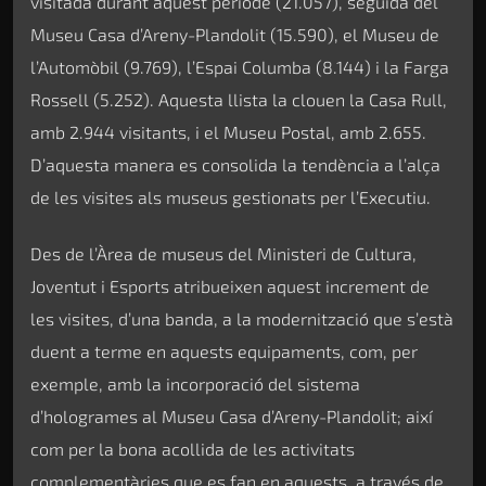
visitada durant aquest període (21.057), seguida del
Museu Casa d’Areny-Plandolit (15.590), el Museu de
l’Automòbil (9.769), l’Espai Columba (8.144) i la Farga
Rossell (5.252). Aquesta llista la clouen la Casa Rull,
amb 2.944 visitants, i el Museu Postal, amb 2.655.
D’aquesta manera es consolida la tendència a l’alça
de les visites als museus gestionats per l’Executiu.
Des de l’Àrea de museus del Ministeri de Cultura,
Joventut i Esports atribueixen aquest increment de
les visites, d’una banda, a la modernització que s’està
duent a terme en aquests equipaments, com, per
exemple, amb la incorporació del sistema
d’hologrames al Museu Casa d’Areny-Plandolit; així
com per la bona acollida de les activitats
complementàries que es fan en aquests, a través de