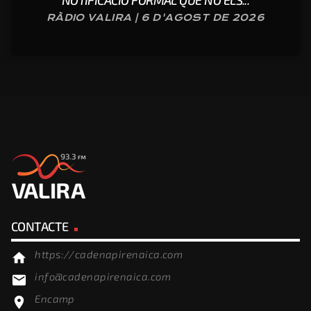
NOTIFICACIÓ FORMAL QUE NO ELS...
RÀDIO VALIRA | 6 D'AGOST DE 2026
CONTACTE
https://cadenapirenaica.com
home
info@cadenapirenaica.com
email
Encamp
location_on