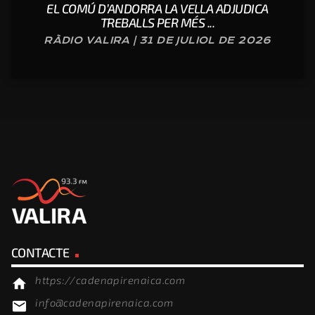
EL COMÚ D’ANDORRA LA VELLA ADJUDICA
TREBALLS PER MÉS ...
RÀDIO VALIRA | 31 DE JULIOL DE 2026
CONTACTE
https://cadenapirenaica.com
home
info@cadenapirenaica.com
email