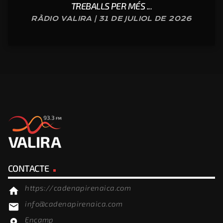
TREBALLS PER MÉS ...
RÀDIO VALIRA | 31 DE JULIOL DE 2026
CONTACTE
https://cadenapirenaica.com
home
info@cadenapirenaica.com
email
Encamp
location_on