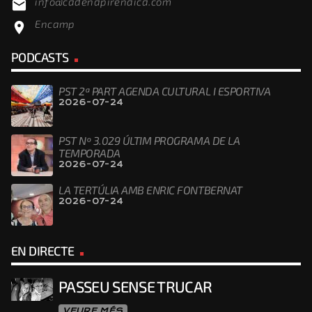
info@cadenapirenaica.com
email
Encamp
location_on
PODCASTS
PST 2ª PART AGENDA CULTURAL I ESPORTIVA
2026-07-24
PST Nº 3.029 ÚLTIM PROGRAMA DE LA
TEMPORADA
2026-07-24
LA TERTÚLIA AMB ENRIC FONTBERNAT
2026-07-24
EN DIRECTE
PASSEU SENSE TRUCAR
VEURE MÉS