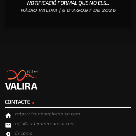
NOTIFICACIÓ FORMAL QUE NO ELS...
RÀDIO VALIRA | 6 D'AGOST DE 2026
CONTACTE
https://cadenapirenaica.com
home
info@cadenapirenaica.com
email
Encamp
location_on