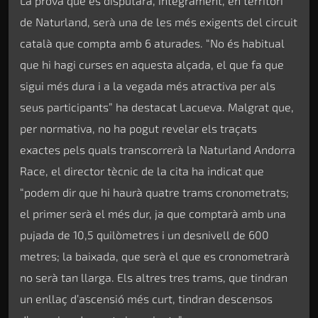
La prova que es disputarà, íntegrament, en territori
de Naturland, serà una de les més exigents del circuit
català que compta amb 6 aturades. “No és habitual
que hi hagi curses en aquesta alçada, el que fa que
sigui més dura i a la vegada més atractiva per als
seus participants” ha destacat Lacueva. Malgrat que,
per normativa, no ha pogut revelar els traçats
exactes pels quals transcorrerà la Naturland Andorra
Race, el director tècnic de la cita ha indicat que
“podem dir que hi haurà quatre trams cronometrats;
el primer serà el més dur, ja que comptarà amb una
pujada de 10,5 quilòmetres i un desnivell de 600
metres; la baixada, que serà el que es cronometrarà
no serà tan llarga. Els altres tres trams, que tindran
un enllaç d’ascensió més curt, tindran descensos