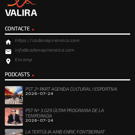
CONTACTE
https://cadenapirenaica.com
home
info@cadenapirenaica.com
email
Encamp
location_on
PODCASTS
PST 2ª PART AGENDA CULTURAL I ESPORTIVA
2026-07-24
PST Nº 3.029 ÚLTIM PROGRAMA DE LA
TEMPORADA
2026-07-24
LA TERTÚLIA AMB ENRIC FONTBERNAT