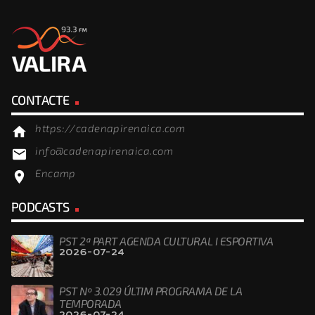
CONTACTE
https://cadenapirenaica.com
home
info@cadenapirenaica.com
email
Encamp
location_on
PODCASTS
PST 2ª PART AGENDA CULTURAL I ESPORTIVA
2026-07-24
PST Nº 3.029 ÚLTIM PROGRAMA DE LA
TEMPORADA