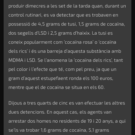
produir dimecres a les set de la tarda quan, durant un
control rutinari, es va detectar que es trobaven en
possessió de 4,5 grams de tusi, 1,5 grams de cocaïna,
dos segells d’LSD i 2,5 grams d’haixix. La tusi es
coneix popularment com ‘cocaïna rosa’ o ‘cocaïna
dels rics’ i és una barreja d’aquesta substància amb
MDMA i LSD. Se l’anomena la ‘cocaïna dels rics’, tant
pel color i l’efecte que té, com pel preu, ja que un
gram d’aquest estupefaent ronda els 100 euros,
mentre que el de cocaïna se situa en els 60.
Dijous a tres quarts de cinc es van efectuar les altres
dues detencions. En aquest cas, els agents van
arrestar dos homes no residents de 19 i 20 anys, a qui
se’ls va trobar 1,6 grams de cocaïna, 5,1 grams