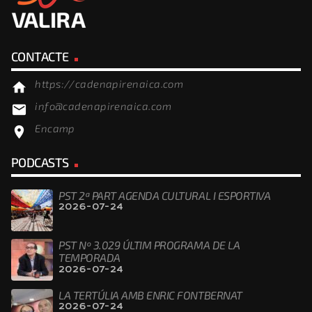
CONTACTE
https://cadenapirenaica.com
home
info@cadenapirenaica.com
email
Encamp
location_on
PODCASTS
PST 2ª PART AGENDA CULTURAL I ESPORTIVA
2026-07-24
PST Nº 3.029 ÚLTIM PROGRAMA DE LA
TEMPORADA
2026-07-24
LA TERTÚLIA AMB ENRIC FONTBERNAT
2026-07-24